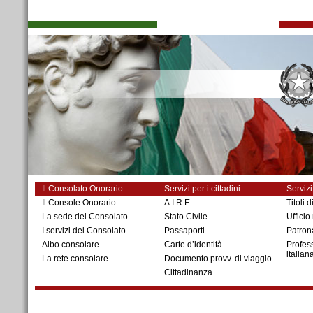
Il Consolato Onorario
Servizi per i cittadini
Servizi
Il Console Onorario
A.I.R.E.
Titoli d
La sede del Consolato
Stato Civile
Ufficio
I servizi del Consolato
Passaporti
Patron
Albo consolare
Carte d’identità
Profess
italian
La rete consolare
Documento provv. di viaggio
Cittadinanza